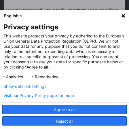
Если Вы хотите сообщить о побочном явлении или жалобе на
качество продукции, пожалуйста, свяжитесь со специалистом
English
здравоохранения (например, врачом или фармацевтом).
Privacy settings
Обращения можно также направлять по адресу:
complaints@angelini.ru
, либо позвонить по телефону горячей
This website protects your privacy by adhering to the European
линии
+7 916 8719 234
.
Union General Data Protection Regulation (GDPR). We will not
use your data for any purpose that you do not consent to and
Разработано в Сократус
only to the extent not exceeding data which is necessary in
relation to a specific purpose(s) of processing. You can grant
your consent(s) to use your data for specific purposes below or
by clicking "Agree to all".
ИМЕЮТСЯ ПРОТИВОПОКАЗАНИЯ,
Analytics
Remarketing
НЕОБХОДИМО
Show detailed settings
ОЗНАКОМИТЬСЯ С ИНСТРУКЦИЕЙ ПО
Visit our Privacy Policy page for more
ПРИМЕНЕНИЮ
Agree to all
Reject all
При использовании материалов, размещенных на данном сайте,