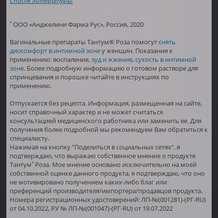
Список литературы:
ООО «Анджелини Фарма Рус», Россия, 2020
©
Вагинальные препараты Тантум® Роза помогут
снять
дискомфорт в интимной зоне
у женщин. Показания к
применению: воспаление,
зуд и жжение
,
сухость в интимной
зоне
. Более подробную информацию о готовом растворе для
спринцевания и порошке читайте в инструкциях по
применению.
Отпускается без рецепта. Информация, размещенная на сайте,
носит справочный характер и не может считаться
консультацией медицинского работника или заменить ее. Для
получения более подробной мы рекомендуем Вам обратиться к
специалисту.
Нажимая на кнопку "Поделиться в социальных сетях", я
подтверждаю, что выражаю собственное мнение о продукте
Тантум
Роза. Мое мнение основано исключительно на моей
®
собственной оценке данного продукта, я подтверждаю, что оно
не мотивировано получением каких-либо благ или
преференций производителя/импортера/продавцов продукта.
Номера регистрационных удостоверений: ЛП-№(001281)-(РГ-RU)
от 04.10.2022, РУ № ЛП-№(001047)-(РГ-RU) от 19.07.2022