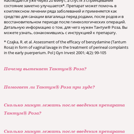
наблюдается уже через 20 минут, а спустя 3 спринцевания
состояние заметно улучшается*. Препарат может помочь в
комплексном лечении ряда заболеваний и применяется как
средство для санации влагалища перед родами, после родов и в
восстановительном периоде после гинекологических операций.
Детальную информацию о том, для чего нужен Тантум® Роза, Вы
можете узнать, ознакомившись с инструкцией к препарату.
* Czajka, R. et al. Assessment of the efficacy of benzydamine (Tantum
Rosa) in form of vaginal lavage in the treatment of perineal complaints
in the early puerperium. Pol J Gyn Invest 2001; 4(2): 99-105
Почему вытекает Тантум® Роза?
Помогает ли Тантум® Роза при зуде?
Сколько минут лежать после введения препарата
Тантум® Роза?
Сколько минут лежать после введения препарата