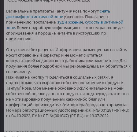
Вагинальные препараты Тантум® Роза помогут
снять
дискомфорт в интимной зоне
у женщин. Показания к
применению: воспаление,
зуд и жжение
,
сухость в интимной
зоне
. Более подробную информацию о готовом растворе для
спринцевания и порошке читайте в инструкциях по
применению.
Отпускается без рецепта. Информация, размещенная на сайте,
носит справочный характер и не может считаться
консультацией медицинского работника или заменить ее. Для
получения более подробной мы рекомендуем Вам обратиться к
специалисту.
Нажимая на кнопку "Поделиться в социальных сетях", я
подтверждаю, что выражаю собственное мнение о продукте
Тантум
Роза. Мое мнение основано исключительно на моей
®
собственной оценке данного продукта, я подтверждаю, что оно
не мотивировано получением каких-либо благ или
преференций производителя/импортера/продавцов продукта.
Номера регистрационных удостоверений: ЛП-№(001281)-(РГ-RU)
от 04.10.2022, РУ № ЛП-№(001047)-(РГ-RU) от 19.07.2022
Если Вы хотите сообщить о побочном явлении или жалобе на