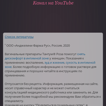
Канал на YouTube
Список литературы
ООО «Анджелини Фарма Рус», Россия, 2020
©
Вагинальные препараты Тантум® Роза помогут
снять
дискомфорт в интимной зоне
у женщин. Показания к
применению: воспаление,
зуд и жжение
,
сухость в интимной
зоне
. Более подробную информацию о готовом растворе для
спринцевания и порошке читайте в инструкциях по
применению.
Отпускается без рецепта. Информация, размещенная на сайте,
носит справочный характер и не может считаться
консультацией медицинского работника или заменить ее. Для
получения более подробной мы рекомендуем Вам обратиться к
специалисту.
Нажимая на кнопку "Поделиться в социальных сетях", я