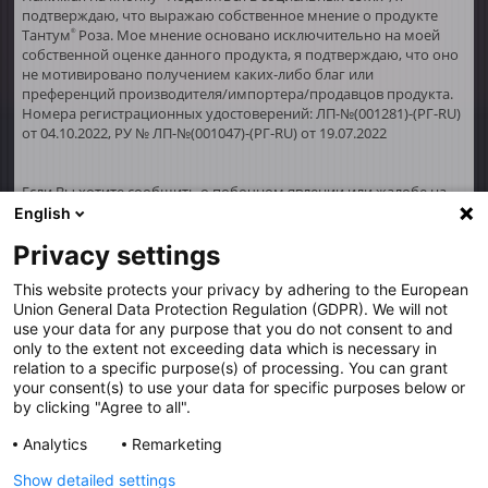
подтверждаю, что выражаю собственное мнение о продукте
Тантум
Роза. Мое мнение основано исключительно на моей
®
собственной оценке данного продукта, я подтверждаю, что оно
не мотивировано получением каких-либо благ или
преференций производителя/импортера/продавцов продукта.
Номера регистрационных удостоверений: ЛП-№(001281)-(РГ-RU)
от 04.10.2022, РУ № ЛП-№(001047)-(РГ-RU) от 19.07.2022
Если Вы хотите сообщить о побочном явлении или жалобе на
качество продукции, пожалуйста, свяжитесь со специалистом
English
здравоохранения (например, врачом или фармацевтом).
Privacy settings
Обращения можно также направлять по адресу:
complaints@angelini.ru
, либо позвонить по телефону горячей
This website protects your privacy by adhering to the European
линии
+7 916 8719 234
.
Union General Data Protection Regulation (GDPR). We will not
use your data for any purpose that you do not consent to and
Разработано в Сократус
only to the extent not exceeding data which is necessary in
relation to a specific purpose(s) of processing. You can grant
your consent(s) to use your data for specific purposes below or
by clicking "Agree to all".
ИМЕЮТСЯ ПРОТИВОПОКАЗАНИЯ,
Analytics
Remarketing
НЕОБХОДИМО
Show detailed settings