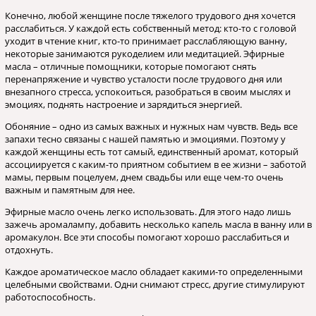
Конечно, любой женщине после тяжелого трудового дня хочется
расслабиться. У каждой есть собственный метод: кто-то с головой
уходит в чтение книг, кто-то принимает расслабляющую ванну,
некоторые занимаются рукоделием или медитацией. Эфирные
масла – отличные помощники, которые помогают снять
перенапряжение и чувство усталости после трудового дня или
внезапного стресса, успокоиться, разобраться в своим мыслях и
эмоциях, поднять настроение и зарядиться энергией.
Обоняние – одно из самых важных и нужных нам чувств. Ведь все
запахи тесно связаны с нашей памятью и эмоциями. Поэтому у
каждой женщины есть тот самый, единственный аромат, который
ассоциируется с каким-то приятном событием в ее жизни – заботой
мамы, первым поцелуем, днем свадьбы или еще чем-то очень
важным и памятным для нее.
Эфирные масло очень легко использовать. Для этого надо лишь
зажечь аромалампу, добавить несколько капель масла в ванну или в
аромакулон. Все эти способы помогают хорошо расслабиться и
отдохнуть.
Каждое ароматическое масло обладает какими-то определенными
целебными свойствами. Одни снимают стресс, другие стимулируют
работоспособность.