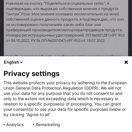
Нажимая на кнопку "Поделиться в социальных сетях", я
подтверждаю, что выражаю собственное мнение о продукте
Тантум
Роза. Мое мнение основано исключительно на моей
®
собственной оценке данного продукта, я подтверждаю, что оно
не мотивировано получением каких-либо благ или
преференций производителя/импортера/продавцов продукта.
Номера регистрационных удостоверений: ЛП-№(001281)-(РГ-RU)
от 04.10.2022, РУ № ЛП-№(001047)-(РГ-RU) от 19.07.2022
Если Вы хотите сообщить о побочном явлении или жалобе на
качество продукции, пожалуйста, свяжитесь со специалистом
English
здравоохранения (например, врачом или фармацевтом).
Privacy settings
Обращения можно также направлять по адресу:
complaints@angelini.ru
, либо позвонить по телефону горячей
This website protects your privacy by adhering to the European
линии
+7 916 8719 234
.
Union General Data Protection Regulation (GDPR). We will not
use your data for any purpose that you do not consent to and
Разработано в Сократус
only to the extent not exceeding data which is necessary in
relation to a specific purpose(s) of processing. You can grant
your consent(s) to use your data for specific purposes below or
by clicking "Agree to all".
ИМЕЮТСЯ ПРОТИВОПОКАЗАНИЯ,
Analytics
Remarketing