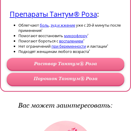
Препараты Тантум® Роза
:
Облегчают
боль
,
зуд и жжение
уже с 20-й минуты после
применения
1
Помогают восстановить
микрофлору
2
Помогают бороться с
воспалением
3
Нет ограничений
при беременности
и лактации
3
Подходят женщинам любого возраста
3
Раствор Тантум® Роза
Порошок Тантум® Роза
Вас может заинтересовать: