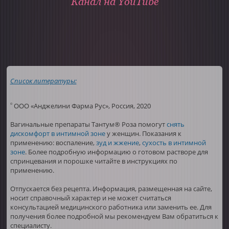
Канал на YouTube
Список литературы:
ООО «Анджелини Фарма Рус», Россия, 2020
©
Вагинальные препараты Тантум® Роза помогут
снять
дискомфорт в интимной зоне
у женщин. Показания к
применению: воспаление,
зуд и жжение
,
сухость в интимной
зоне
. Более подробную информацию о готовом растворе для
спринцевания и порошке читайте в инструкциях по
применению.
Отпускается без рецепта. Информация, размещенная на сайте,
носит справочный характер и не может считаться
консультацией медицинского работника или заменить ее. Для
получения более подробной мы рекомендуем Вам обратиться к
специалисту.